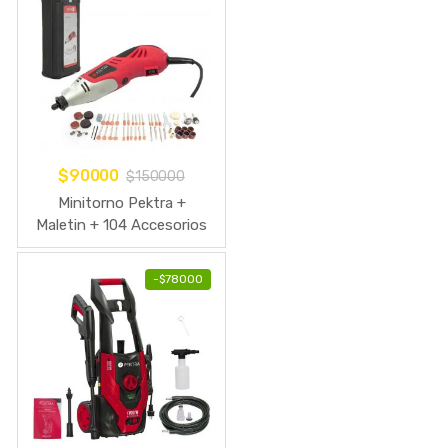
$
90000
$
150000
Minitorno Pektra +
Maletin + 104 Accesorios
170 W Mini Torno
-
$
78000