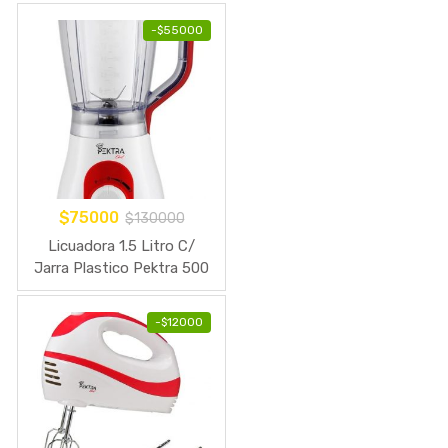
recolectora 1600W 230V
-
$
55000
– 240V
$
75000
$
130000
Licuadora 1.5 Litro C/
Jarra Plastico Pektra 500
W
-
$
12000