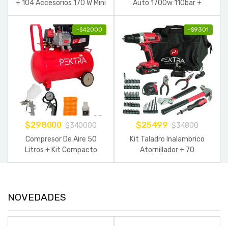
+ 104 Accesorios 170 W Mini
Auto 1700w 110bar +
Torno
Accesorios
-
$
42000
-
$
9301
$
298000
$
25499
$
340000
$
34800
Compresor De Aire 50
Kit Taladro Inalambrico
Litros + Kit Compacto
Atornillador + 70
Pektra 2.5 Hp
Accesorios + Maletin
NOVEDADES