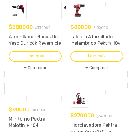
$
280000
$
80000
330000
130000
$
$
Atornillador Placas De
Taladro Atornillador
Yeso Durlock Reversible
Inalambrico Pektra 18v
500w Pektra
+ Bateria Litio
Leer más
Leer más
Comparar
Comparar
$
90000
150000
$
$
270000
348000
$
Minitorno Pektra +
Hidrolavadora Pektra
Maletin + 104
Hogar Auto 1700w
Accesorios 170 W Mini