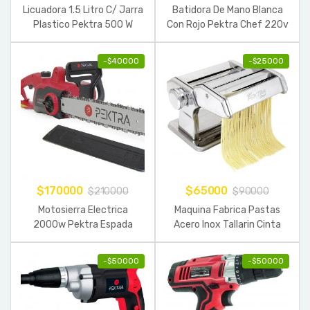
Licuadora 1.5 Litro C/ Jarra
Batidora De Mano Blanca
Plastico Pektra 500 W
Con Rojo Pektra Chef 220v
300w
-
$
40000
-
$
25000
$
170000
$
65000
$
210000
$
90000
Motosierra Electrica
Maquina Fabrica Pastas
2000w Pektra Espada
Acero Inox Tallarin Cinta
40cm Electrosierra
Fideos Masa
-
$
50000
-
$
50000