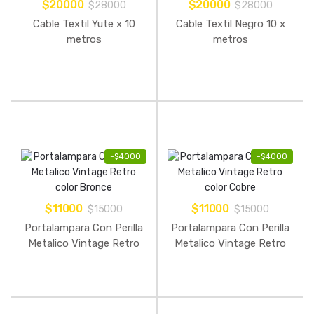
$
20000
$
20000
$
28000
$
28000
Cable Textil Yute x 10
Cable Textil Negro 10 x
metros
metros
-
$
4000
-
$
4000
$
11000
$
11000
$
15000
$
15000
Portalampara Con Perilla
Portalampara Con Perilla
Metalico Vintage Retro
Metalico Vintage Retro
color Bronce
color Cobre