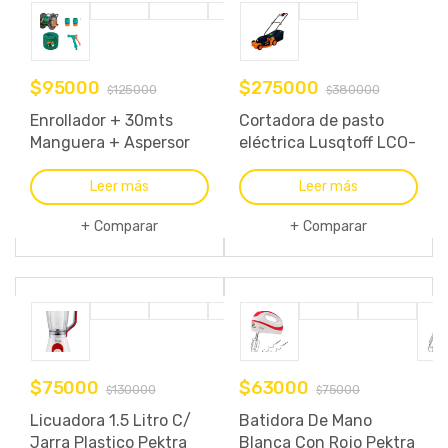
$
95000
$
275000
125000
380000
$
$
Enrollador + 30mts
Cortadora de pasto
Manguera + Aspersor
eléctrica Lusqtoff LCO-
Riego Tramontina
1640B con bolsa
recolectora 1600W
Leer más
Leer más
230V – 240V
Comparar
Comparar
$
75000
$
63000
130000
75000
$
$
Licuadora 1.5 Litro C/
Batidora De Mano
Jarra Plastico Pektra
Blanca Con Rojo Pektra