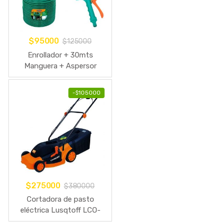
$
95000
$
125000
Enrollador + 30mts
Manguera + Aspersor
Riego Tramontina
-
$
105000
$
275000
$
380000
Cortadora de pasto
eléctrica Lusqtoff LCO-
1640B con bolsa