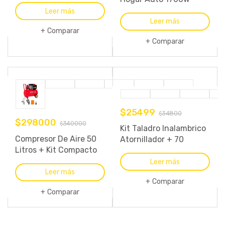
110bar + Accesorios
Torno
Leer más
Leer más
Comparar
Comparar
$
25499
34800
$
$
298000
340000
$
Kit Taladro Inalambrico
Compresor De Aire 50
Atornillador + 70
Litros + Kit Compacto
Accesorios + Maletin
Pektra 2.5 Hp
Leer más
Leer más
Comparar
Comparar