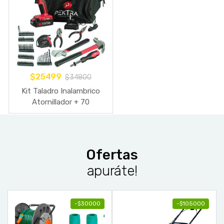
$
25499
$
34800
Kit Taladro Inalambrico
Atornillador + 70
Accesorios + Maletin
Ofertas
apuráte!
-
$
30000
-
$
105000