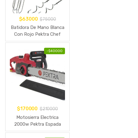
$
63000
$
75000
Batidora De Mano Blanca
Con Rojo Pektra Chef
220v 300w
-
$
40000
$
170000
$
210000
Motosierra Electrica
2000w Pektra Espada
40cm Electrosierra