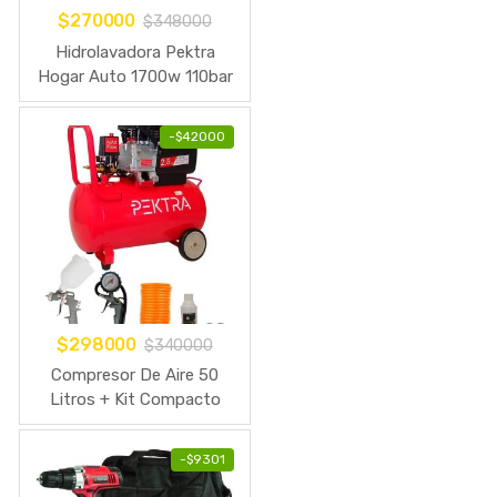
$
270000
$
348000
Hidrolavadora Pektra
Hogar Auto 1700w 110bar
+ Accesorios
-
$
42000
$
298000
$
340000
Compresor De Aire 50
Litros + Kit Compacto
Pektra 2.5 Hp
-
$
9301