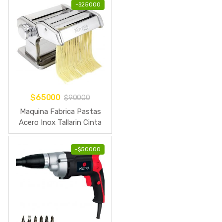
-
$
25000
$
65000
$
90000
Maquina Fabrica Pastas
Acero Inox Tallarin Cinta
Fideos Masa
-
$
50000