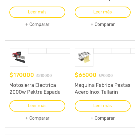
500 W
Chef 220v 300w
Leer más
Leer más
Comparar
Comparar
$
170000
$
65000
210000
90000
$
$
Motosierra Electrica
Maquina Fabrica Pastas
2000w Pektra Espada
Acero Inox Tallarin
40cm Electrosierra
Cinta Fideos Masa
Leer más
Leer más
Comparar
Comparar