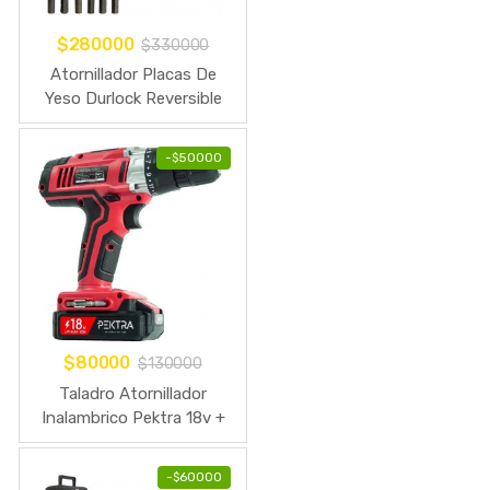
$
280000
$
330000
Atornillador Placas De
Yeso Durlock Reversible
500w Pektra
-
$
50000
$
80000
$
130000
Taladro Atornillador
Inalambrico Pektra 18v +
Bateria Litio
-
$
60000