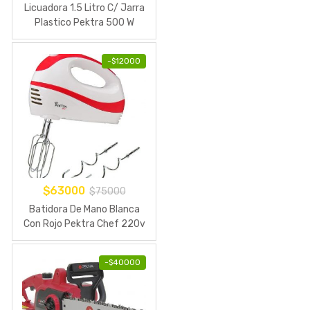
Licuadora 1.5 Litro C/ Jarra
Plastico Pektra 500 W
-
$
12000
$
63000
$
75000
Batidora De Mano Blanca
Con Rojo Pektra Chef 220v
300w
-
$
40000