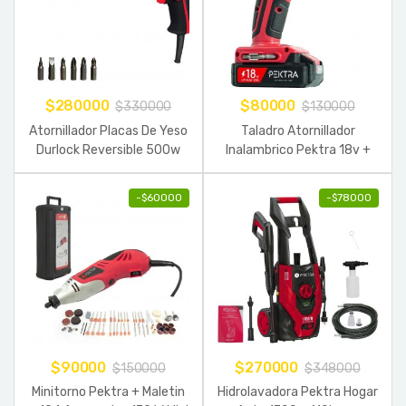
$
280000
$
80000
$
330000
$
130000
Atornillador Placas De Yeso
Taladro Atornillador
Durlock Reversible 500w
Inalambrico Pektra 18v +
Pektra
Bateria Litio
-
$
60000
-
$
78000
$
90000
$
270000
$
150000
$
348000
Minitorno Pektra + Maletin
Hidrolavadora Pektra Hogar