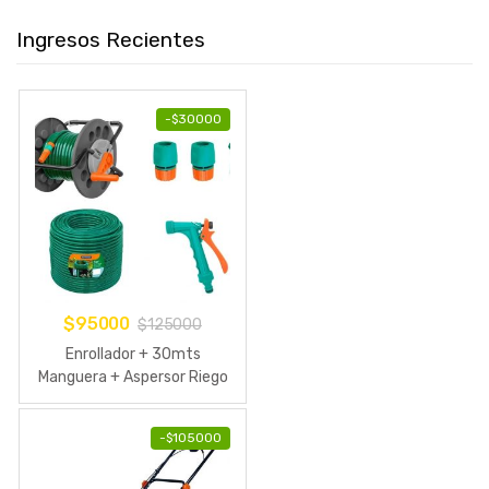
Ingresos Recientes
-
$
30000
$
95000
$
125000
Enrollador + 30mts
Manguera + Aspersor Riego
Tramontina
-
$
105000