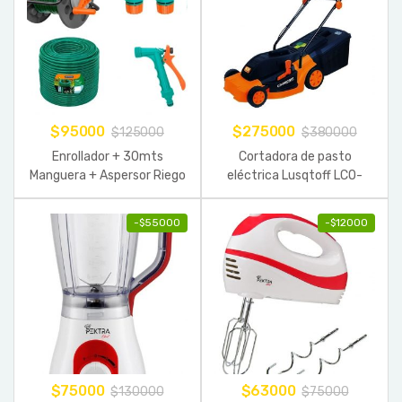
$
95000
$
275000
$
125000
$
380000
Enrollador + 30mts
Cortadora de pasto
Manguera + Aspersor Riego
eléctrica Lusqtoff LCO-
Tramontina
1640B con bolsa
recolectora 1600W 230V –
-
$
55000
-
$
12000
240V
$
75000
$
63000
$
130000
$
75000