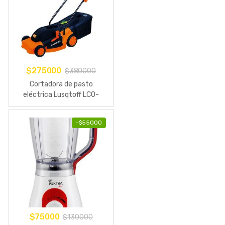
$
275000
$
380000
Cortadora de pasto
eléctrica Lusqtoff LCO-
1640B con bolsa
recolectora 1600W 230V –
-
$
55000
240V
$
75000
$
130000