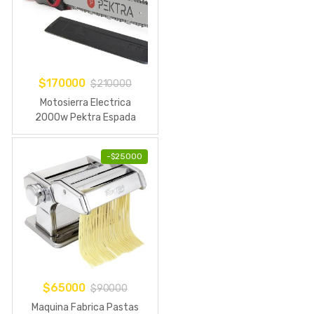
$
170000
$
210000
Motosierra Electrica
2000w Pektra Espada
40cm Electrosierra
-
$
25000
$
65000
$
90000
Maquina Fabrica Pastas