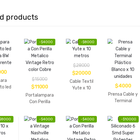
ed products
-
$
4000
-
$
8000
$
28000
000
El
El
$
20000
$
15000
precio
precio
ara
Cable Textil
$
4000
El
El
$
11000
to led
original
actual
Yute x 10
la 8W
precio
precio
Prensa Cable y
metros
Portalampara
era:
es:
arente
Terminal
original
actual
Con Perilla
$28000.
$20000.
Plástico
Metalico
era:
es:
Blanco x 10
Vintage Retro
$15000.
$11000.
$
8000
-
$
4000
-
$
4000
-
$
10000
unidades
color Cobre