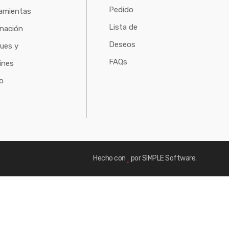
Pedido
amientas
Lista de
inación
Deseos
ues y
FAQs
ines
o
Hecho con
por SIMPLE Software.