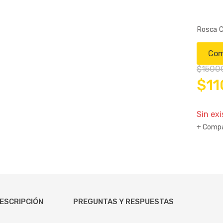
Rosca 
Com
$
1500
El
$
1
pre
Sin ex
Compa
orig
era:
$15
ESCRIPCIÓN
PREGUNTAS Y RESPUESTAS