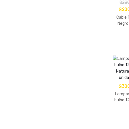
$
28
El
$
20
prec
Cable 
origi
Negro
met
era:
$280
$
30
Lampar
bulbo 1
Natura
unid