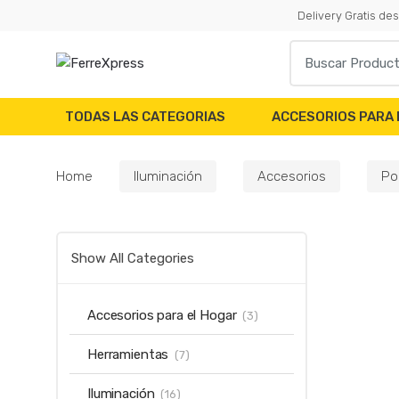
Skip
Skip
Delivery Gratis d
to
to
Search
navigation
content
for:
TODAS LAS CATEGORIAS
ACCESORIOS PARA 
Home
Iluminación
Accesorios
Po
Show All Categories
Accesorios para el Hogar
(3)
Herramientas
(7)
Iluminación
(16)