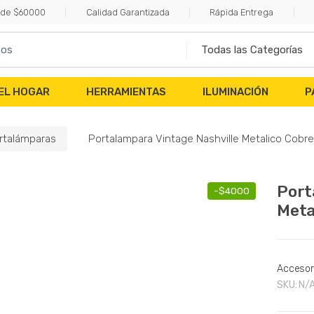
esde $60000
Calidad Garantizada
Rápida Entrega
EL HOGAR
HERRAMIENTAS
ILUMINACIÓN
P
rtalámparas
Portalampara Vintage Nashville Metalico Cobre
Port
-
$
4000
Meta
Accesor
SKU:
N/