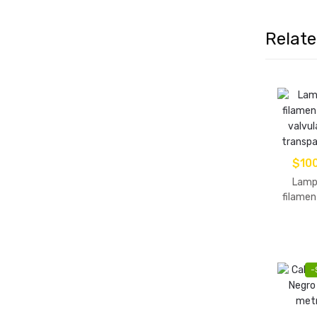
Relat
$
10
Lamp
filamen
valvu
transp
-