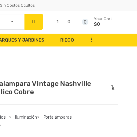
Sin Costos Ocultos
Your Cart
1
0
0
$0
...
ARQUES Y JARDINES
RIEGO
alampara Vintage Nashville
lico Cobre
ios
>
Iluminación
>
Portalámparas
A