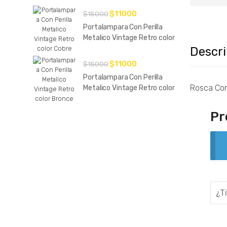
El
El
$
11000
$
15000
precio
precio
Portalampara Con Perilla
original
actual
Metalico Vintage Retro color
era:
es:
Cobre
Descr
$15000.
$11000.
El
El
$
11000
$
15000
precio
precio
Portalampara Con Perilla
original
actual
Rosca Co
Metalico Vintage Retro color
era:
es:
Bronce
$15000.
$11000.
Pr