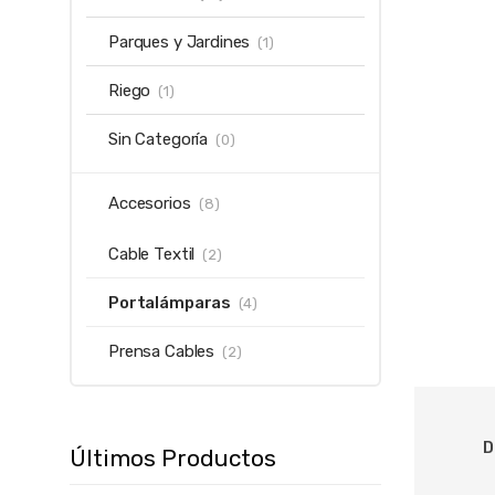
Parques y Jardines
(1)
Riego
(1)
Sin Categoría
(0)
Accesorios
(8)
Cable Textil
(2)
Portalámparas
(4)
Prensa Cables
(2)
D
Últimos Productos