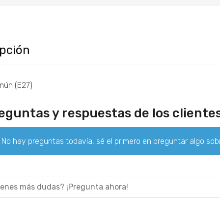
ipción
mún (E27)
eguntas y respuestas de los cliente
No hay preguntas todavía, sé el primero en preguntar algo sob