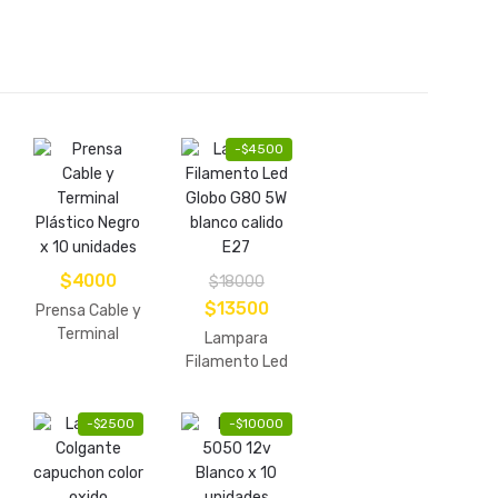
-
$
4500
$
4000
$
18000
El
El
$
13500
Prensa Cable y
precio
precio
Terminal
Lampara
Plástico Negro
original
actual
Filamento Led
x 10 unidades
Globo G80 5W
era:
es:
blanco calido
$18000.
$13500.
-
$
2500
-
$
10000
E27