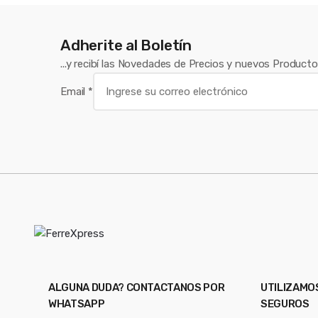
e
Adherite al Boletín
l
...y recibí las Novedades de Precios y nuevos Product
Email
*
ALGUNA DUDA? CONTACTANOS POR
UTILIZAMO
WHATSAPP
SEGUROS