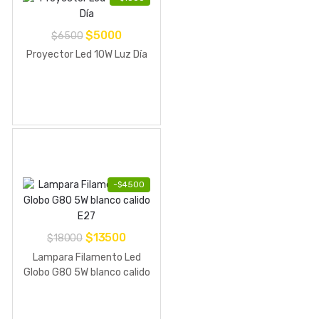
El
El
$
5000
$
6500
precio
precio
Proyector Led 10W Luz Día
original
actual
era:
es:
$6500.
$5000.
-
$
4500
El
El
$
13500
$
18000
precio
precio
Lampara Filamento Led
original
actual
Globo G80 5W blanco calido
E27
era:
es:
$18000.
$13500.