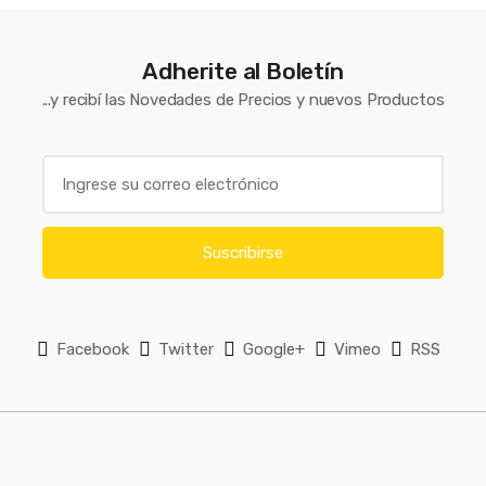
s
e
Adherite al Boletín
l
...y recibí las Novedades de Precios y nuevos Productos
E
m
a
i
Suscribirse
l
*
Facebook
Twitter
Google+
Vimeo
RSS