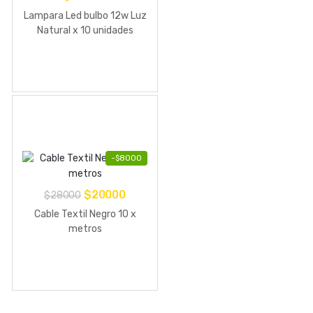
Lampara Led bulbo 12w Luz
Natural x 10 unidades
-
$
8000
El
El
$
20000
$
28000
precio
precio
Cable Textil Negro 10 x
original
actual
metros
era:
es:
$28000.
$20000.