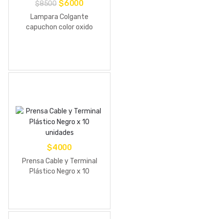
El
El
$
6000
$
8500
precio
precio
Lampara Colgante
original
actual
capuchon color oxido
era:
es:
$8500.
$6000.
$
4000
Prensa Cable y Terminal
Plástico Negro x 10
unidades