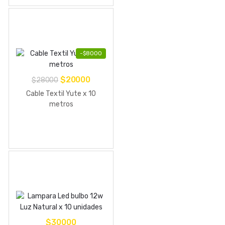
-
$
8000
El
El
$
20000
$
28000
precio
precio
Cable Textil Yute x 10
original
actual
metros
era:
es:
$28000.
$20000.
$
30000