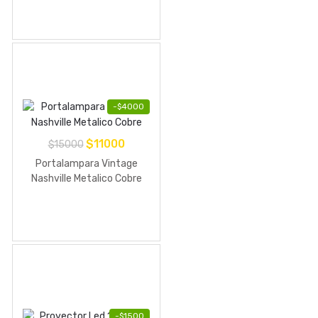
-
$
4000
El
El
$
11000
$
15000
precio
precio
Portalampara Vintage
original
actual
Nashville Metalico Cobre
era:
es:
$15000.
$11000.
-
$
1500