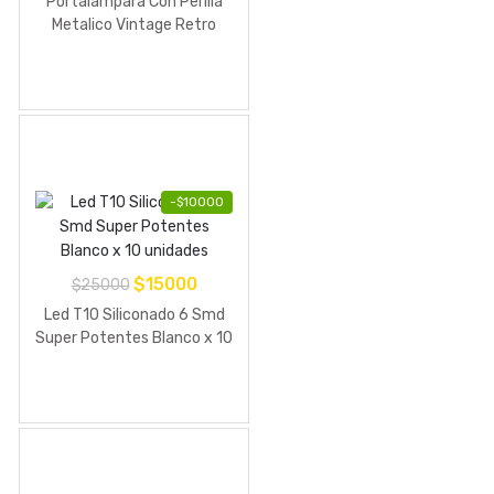
Portalampara Con Perilla
original
actual
Metalico Vintage Retro
color Bronce
era:
es:
$15000.
$11000.
-
$
10000
El
El
$
15000
$
25000
precio
precio
Led T10 Siliconado 6 Smd
original
actual
Super Potentes Blanco x 10
unidades
era:
es:
$25000.
$15000.