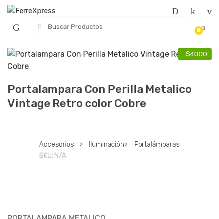
Skip
Skip
to
to
Search
navigation
content
0
for:
-
$
4000
Portalampara Con Perilla Metalico
Vintage Retro color Cobre
Accesorios
>
Iluminación
>
Portalámparas
SKU:
N/A
PORTALAMPARA METALICO