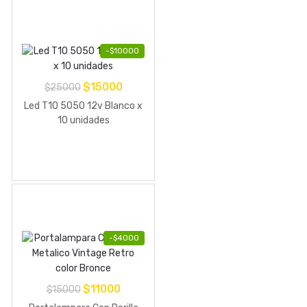
-
$
10000
El
El
$
15000
$
25000
precio
precio
Led T10 5050 12v Blanco x
original
actual
10 unidades
era:
es:
$25000.
$15000.
-
$
4000
El
El
$
11000
$
15000
precio
precio