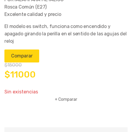
Rosca Común (E27)
Excelente calidad y precio
El modelo es switch, funciona como encendido y
apagado girando la perilla en el sentido de las agujas del
reloj
Comparar
$
15000
El
El
$
11000
precio
precio
Sin existencias
Comparar
original
actual
era:
es:
$15000.
$11000.