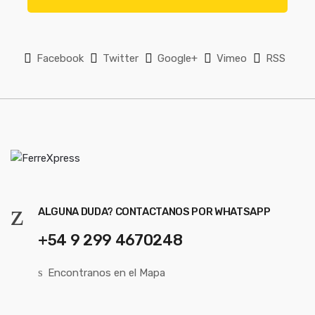
e
l
*
l
Facebook
Twitter
Google+
Vimeo
RSS
ALGUNA DUDA? CONTACTANOS POR WHATSAPP
+54 9 299 4670248
Encontranos en el Mapa