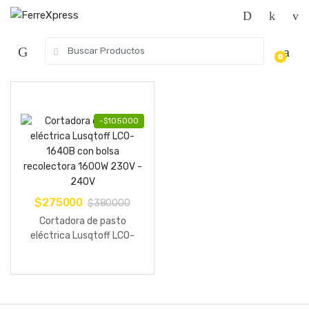
Skip
Skip
to
to
navigation
content
Search
0
for:
-
$
105000
$
275000
$
380000
Cortadora de pasto
eléctrica Lusqtoff LCO-
1640B con bolsa
recolectora 1600W 230V –
240V