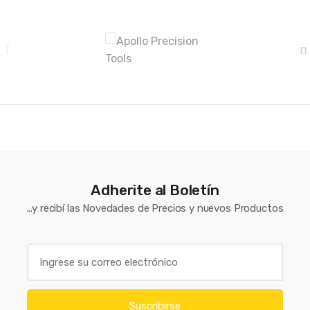
B
r
a
n
d
s
C
a
Adherite al Boletín
...y recibí las Novedades de Precios y nuevos Productos
r
o
E
u
m
a
s
i
Suscribirse