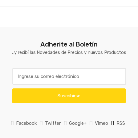
d
s
C
a
Adherite al Boletín
...y recibí las Novedades de Precios y nuevos Productos
r
o
E
u
m
a
s
i
Suscribirse
e
l
*
l
Facebook
Twitter
Google+
Vimeo
RSS