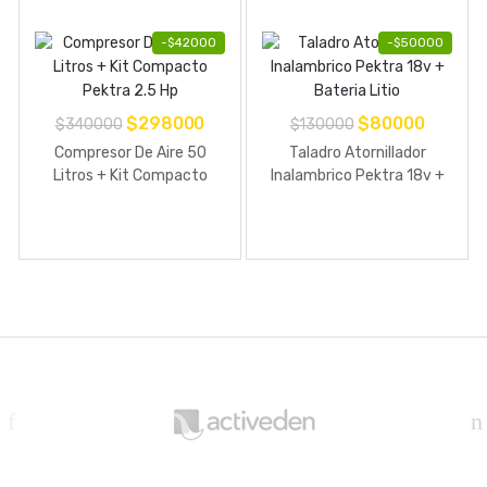
-
$
42000
-
$
50000
El
El
El
El
$
298000
$
80000
$
340000
$
130000
precio
precio
precio
precio
Compresor De Aire 50
Taladro Atornillador
original
actual
original
actual
Litros + Kit Compacto
Inalambrico Pektra 18v +
Pektra 2.5 Hp
Bateria Litio
era:
es:
era:
es:
$340000.
$298000.
$130000.
$80000
B
r
a
n