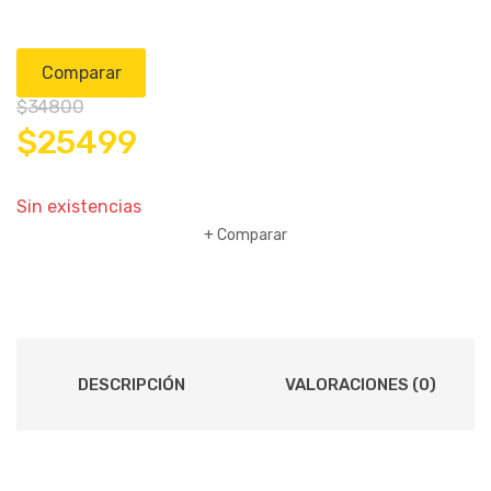
Comparar
$
34800
El
El
$
25499
precio
precio
Sin existencias
Comparar
original
actual
era:
es:
$34800.
$25499.
DESCRIPCIÓN
VALORACIONES (0)
P