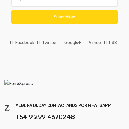
u
m
a
s
i
Suscribirse
e
l
*
l
Facebook
Twitter
Google+
Vimeo
RSS
ALGUNA DUDA? CONTACTANOS POR WHATSAPP
+54 9 299 4670248