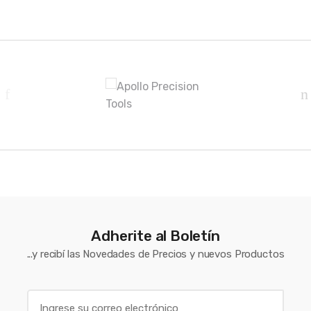
B
r
a
n
d
s
C
a
Adherite al Boletín
...y recibí las Novedades de Precios y nuevos Productos
r
o
E