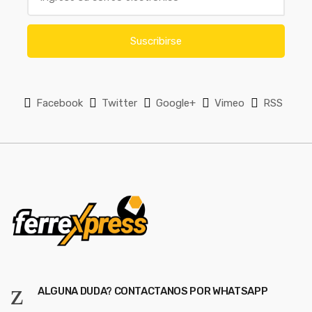
m
a
i
Suscribirse
l
*
Facebook
Twitter
Google+
Vimeo
RSS
ALGUNA DUDA? CONTACTANOS POR WHATSAPP