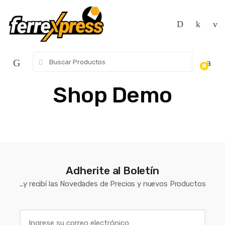
Skip
Skip
to
to
navigation
content
Search
0
for:
Shop Demo
Adherite al Boletín
...y recibí las Novedades de Precios y nuevos Productos
E