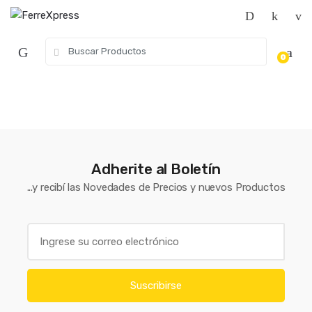
Skip
Skip
to
to
navigation
content
Search
0
for:
Adherite al Boletín
...y recibí las Novedades de Precios y nuevos Productos
E
m
a
i
Suscribirse
l