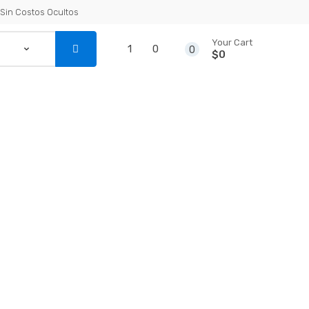
Sin Costos Ocultos
Your Cart
1
0
0
$0
...
ARQUES Y JARDINES
RIEGO