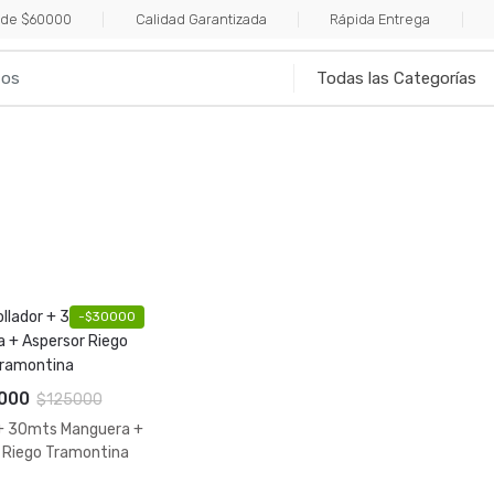
esde $60000
Calidad Garantizada
Rápida Entrega
EL HOGAR
HERRAMIENTAS
ILUMINACIÓN
P
-
$
30000
000
$
125000
 + 30mts Manguera +
 Riego Tramontina