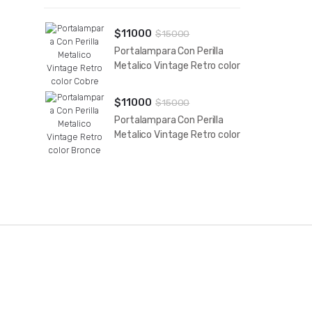
$
11000
$
15000
Portalampara Con Perilla
Metalico Vintage Retro color
Cobre
$
11000
$
15000
Portalampara Con Perilla
Metalico Vintage Retro color
Bronce
B
r
a