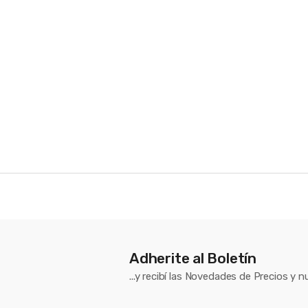
n
d
s
C
a
r
o
u
s
e
Adherite al Boletín
l
...y recibí las Novedades de Precios y