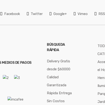
i
l
Facebook
Twitter
Google+
Vimeo
RS
*
BÚSQUEDA
TOD
RÁPIDA
CAT
Delivery Gratis
Acce
S MEDIOS DE PAGOS
desde $60000
el H
Calidad
Herr
Garantizada
Ilum
Rápida Entrega
Parq
Sin Costos
Jard