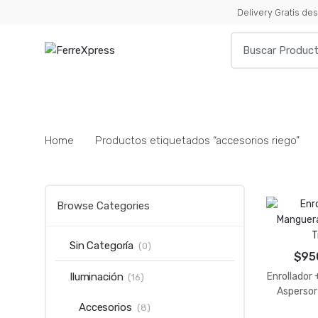
Skip
Skip
Delivery Gratis d
to
to
Search
navigation
content
for:
TODAS LAS CATEGORIAS
ACCESORIOS PARA 
Home
Productos etiquetados “accesorios riego”
Browse Categories
Sin Categoría
(0)
$
95
Enrollador
Iluminación
(16)
Aspersor
Accesorios
(8)